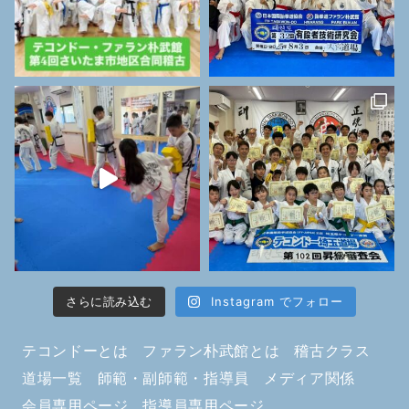
さらに読み込む
Instagram でフォロー
テコンドーとは
ファラン朴武館とは
稽古クラス
道場一覧
師範・副師範・指導員
メディア関係
会員専用ページ
指導員専用ページ