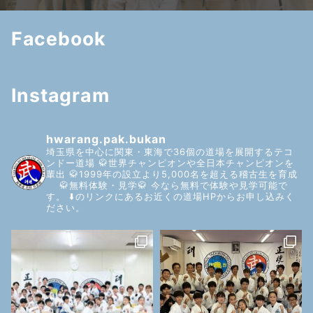
Facebook
Instagram
hwarang.pak.bukan
埼玉県を中心に関東・東海で36個の道場を展開するテコ
ンドー道場
🥋世界チャンピオンや全日本チャンピオンを
輩出
🥋1999年の設立より5,000名を超える稽古生を育成
🥋無料体験・見学🥋
今なら無料で体験や見学可能で
す。
⬇️のリンクにあるお近くの道場HPからお申し込みく
ださい。