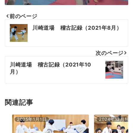
前のページ
投
川崎道場 稽古記録（2021年8月）
稿
ナ
次のページ
ビ
川崎道場 稽古記録（2021年10
ゲ
月）
ー
シ
ョ
関連記事
ン
2025年1月1日
2024年12月1日