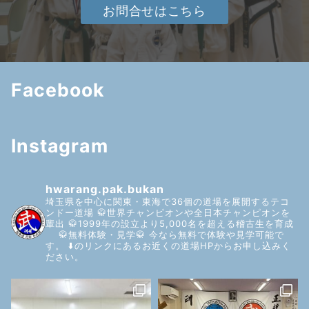
お問合せはこちら
Facebook
Instagram
hwarang.pak.bukan
埼玉県を中心に関東・東海で36個の道場を展開するテコ
ンドー道場
🥋世界チャンピオンや全日本チャンピオンを
輩出
🥋1999年の設立より5,000名を超える稽古生を育成
🥋無料体験・見学🥋
今なら無料で体験や見学可能で
す。
⬇️のリンクにあるお近くの道場HPからお申し込みく
ださい。