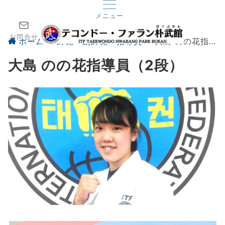
メニュー
お問合せ
ホーム
師範・副師範・指導員
大島 のの花指導員（2段）
大島 のの花指導員（2段）