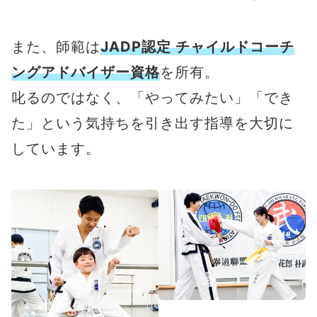
が写真付きで掲載されているテコン
ドーの教本（3,300円相当）
をプレ
また、師範は
JADP認定 チャイルドコーチ
ゼント！
ングアドバイザー資格
を所有。
叱るのではなく、「やってみたい」「でき
た」という気持ちを引き出す指導を大切に
しています。
教本イメージ