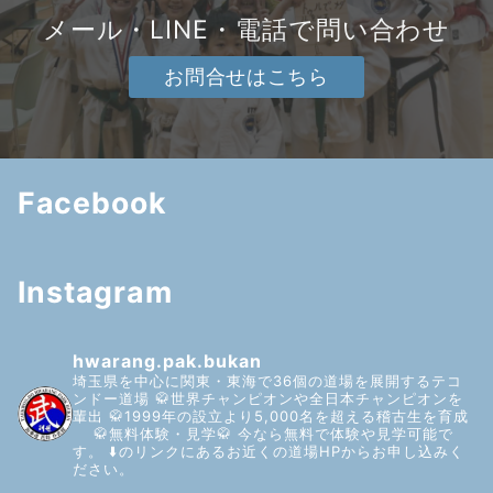
メール・LINE・電話で問い合わせ
お問合せはこちら
Facebook
Instagram
hwarang.pak.bukan
埼玉県を中心に関東・東海で36個の道場を展開するテコ
ンドー道場
🥋世界チャンピオンや全日本チャンピオンを
輩出
🥋1999年の設立より5,000名を超える稽古生を育成
🥋無料体験・見学🥋
今なら無料で体験や見学可能で
す。
⬇️のリンクにあるお近くの道場HPからお申し込みく
ださい。