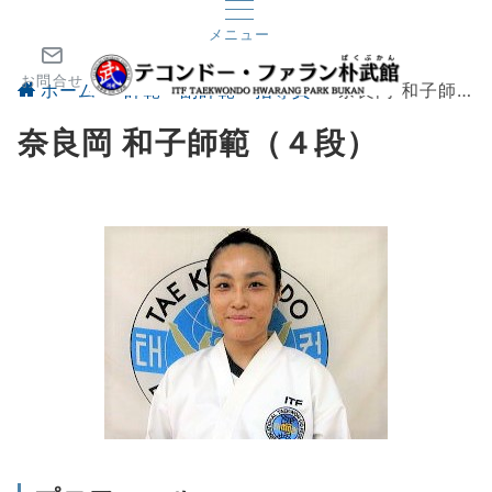
メニュー
お問合せ
ホーム
師範・副師範・指導員
奈良岡 和子師範（４段）
奈良岡 和子師範（４段）