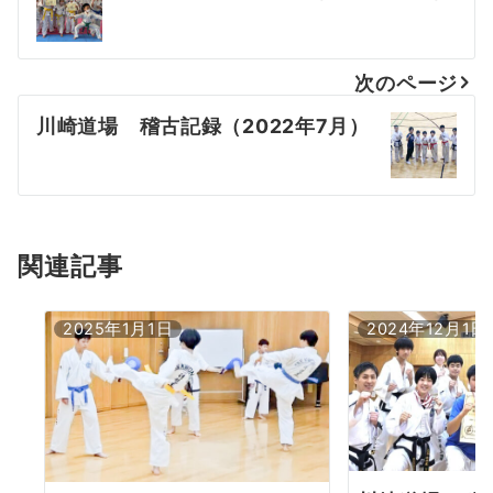
稿
ナ
次のページ
ビ
川崎道場 稽古記録（2022年7月）
ゲ
ー
シ
ョ
関連記事
ン
2025年1月1日
2024年12月1日