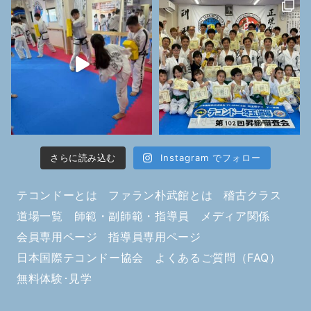
さらに読み込む
Instagram でフォロー
テコンドーとは
ファラン朴武館とは
稽古クラス
道場一覧
師範・副師範・指導員
メディア関係
会員専用ページ
指導員専用ページ
日本国際テコンドー協会
よくあるご質問（FAQ）
無料体験･見学