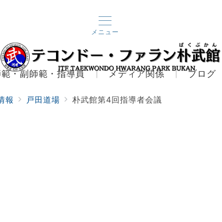
メニュー
師範・副師範・指導員
メディア関係
ブログ
情報
戸田道場
朴武館第4回指導者会議