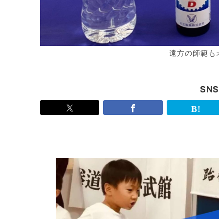
遠方の師範も
SN