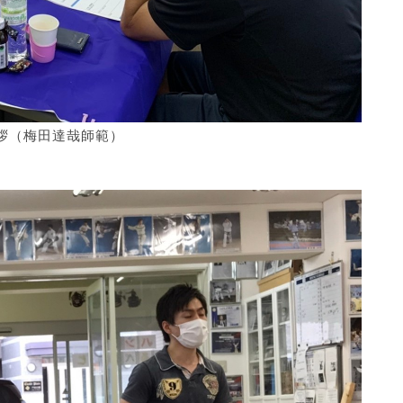
拶（梅田達哉師範）