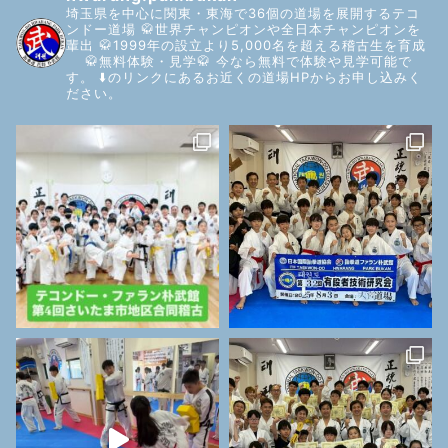
埼玉県を中心に関東・東海で36個の道場を展開するテコ
ンドー道場
🥋世界チャンピオンや全日本チャンピオンを
輩出
🥋1999年の設立より5,000名を超える稽古生を育成
🥋無料体験・見学🥋
今なら無料で体験や見学可能で
す。
⬇️のリンクにあるお近くの道場HPからお申し込みく
ださい。