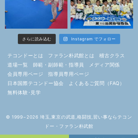
さらに読み込む
Instagram でフォロー
テコンドーとは
ファラン朴武館とは
稽古クラス
道場一覧
師範・副師範・指導員
メディア関係
会員専用ページ
指導員専用ページ
日本国際テコンドー協会
よくあるご質問（FAQ）
無料体験･見学
© 1999−2026
埼玉,東京の武道,格闘技,習い事ならテコン
ドー・ファラン朴武館