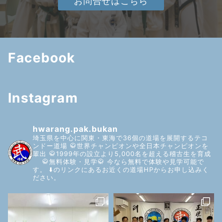
お問合せはこちら
Facebook
Instagram
hwarang.pak.bukan
埼玉県を中心に関東・東海で36個の道場を展開するテコ
ンドー道場
🥋世界チャンピオンや全日本チャンピオンを
輩出
🥋1999年の設立より5,000名を超える稽古生を育成
🥋無料体験・見学🥋
今なら無料で体験や見学可能で
す。
⬇️のリンクにあるお近くの道場HPからお申し込みく
ださい。