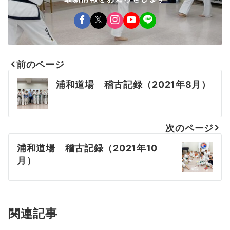
前のページ
投
浦和道場 稽古記録（2021年8月）
稿
ナ
次のページ
ビ
浦和道場 稽古記録（2021年10
ゲ
月）
ー
シ
ョ
関連記事