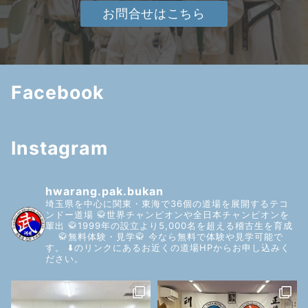
お問合せはこちら
Facebook
Instagram
hwarang.pak.bukan
埼玉県を中心に関東・東海で36個の道場を展開するテコ
ンドー道場
🥋世界チャンピオンや全日本チャンピオンを
輩出
🥋1999年の設立より5,000名を超える稽古生を育成
🥋無料体験・見学🥋
今なら無料で体験や見学可能で
す。
⬇️のリンクにあるお近くの道場HPからお申し込みく
ださい。