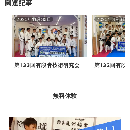
ョ
関連記事
ン
2025年11月30日
2025年8月3日
第133回有段者技術研究会
第132回有段
無料体験