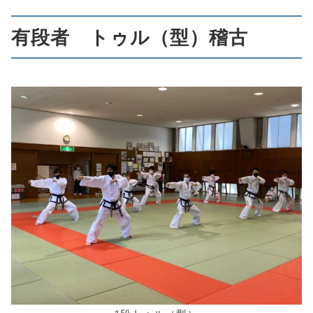
有段者 トゥル（型）稽古