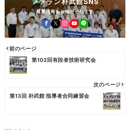
ファラン朴武館SNS
最新情報をお知らせします
前のページ
投
第102回有段者技術研究会
稿
ナ
次のページ
ビ
第13回 朴武館 指導者合同練習会
ゲ
ー
シ