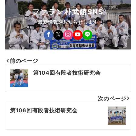
ファラン朴武館SNS
最新情報をお知らせします
前のページ
投
第104回有段者技術研究会
稿
ナ
次のページ
ビ
第106回有段者技術研究会
ゲ
ー