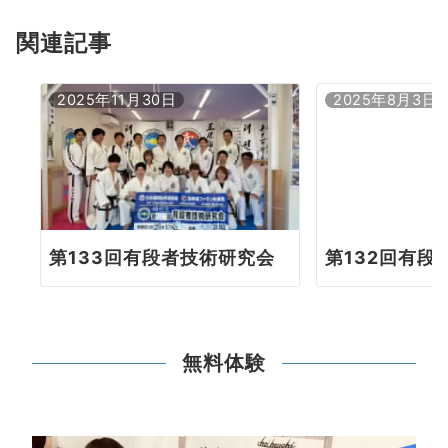
シ
ョ
関連記事
ン
2025年11月30日
2025年8月3日
第133回有段者技術研究会
第132回有段
無料体験