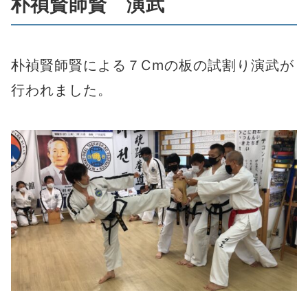
朴禎賢師賢 演武
朴禎賢師賢による７Cmの板の試割り演武が
行われました。