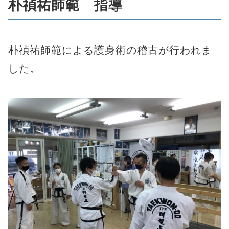
朴禎祐師範 指導
朴禎祐師範による護身術の稽古が行われま
した。