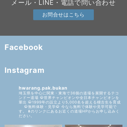
メール・LINE・電話で問い合わせ
お問合せはこちら
Facebook
Instagram
hwarang.pak.bukan
埼玉県を中心に関東・東海で36個の道場を展開するテコ
ンドー道場
🥋世界チャンピオンや全日本チャンピオンを
輩出
🥋1999年の設立より5,000名を超える稽古生を育成
🥋無料体験・見学🥋
今なら無料で体験や見学可能で
す。
⬇️のリンクにあるお近くの道場HPからお申し込みく
ださい。