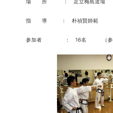
場 所 ： 足立梅島道場
指 導 ： 朴禎賢師範
参加者 ： 16名 （参加資