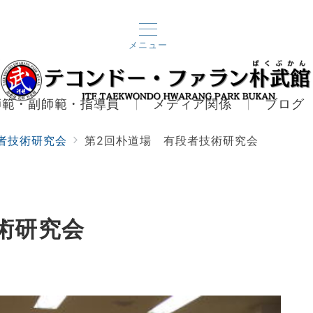
メニュー
師範・副師範・指導員
メディア関係
ブログ
者技術研究会
第2回朴道場 有段者技術研究会
術研究会