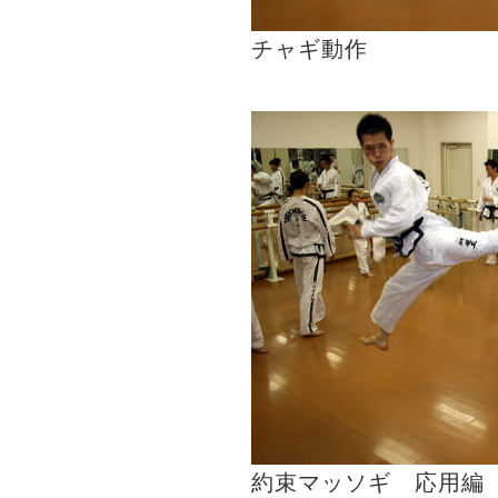
チャギ動作
約束マッソギ 応用編