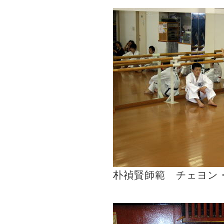
朴禎賢師範 チェヨン