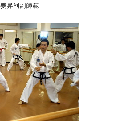
 姜昇利副師範