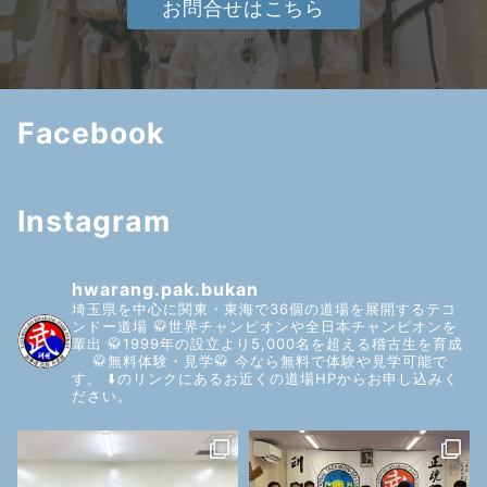
お問合せはこちら
Facebook
Instagram
hwarang.pak.bukan
埼玉県を中心に関東・東海で36個の道場を展開するテコ
ンドー道場
🥋世界チャンピオンや全日本チャンピオンを
輩出
🥋1999年の設立より5,000名を超える稽古生を育成
🥋無料体験・見学🥋
今なら無料で体験や見学可能で
す。
⬇️のリンクにあるお近くの道場HPからお申し込みく
ださい。