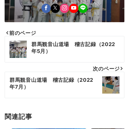
前のページ
投
群馬観音山道場 稽古記録（2022
稿
年5月）
ナ
次のページ
ビ
群馬観音山道場 稽古記録（2022
ゲ
年7月）
ー
シ
ョ
関連記事
ン