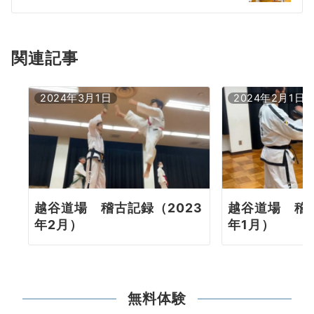
ー
シ
ョ
関連記事
ン
2024年3月1日
2024年2月1日
越谷道場 稽古記録（2023
越谷道場 稽古
年2月）
年1月）
無料体験