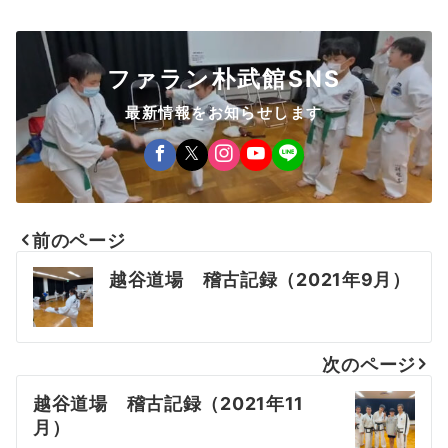
ファラン朴武館SNS
最新情報をお知らせします
前のページ
投
越谷道場 稽古記録（2021年9月）
稿
ナ
次のページ
ビ
越谷道場 稽古記録（2021年11
ゲ
月）