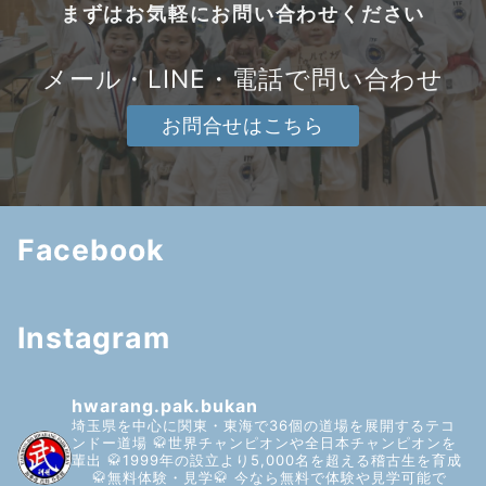
まずはお気軽にお問い合わせください
メール・LINE・電話で問い合わせ
お問合せはこちら
Facebook
Instagram
hwarang.pak.bukan
埼玉県を中心に関東・東海で36個の道場を展開するテコ
ンドー道場
🥋世界チャンピオンや全日本チャンピオンを
輩出
🥋1999年の設立より5,000名を超える稽古生を育成
🥋無料体験・見学🥋
今なら無料で体験や見学可能で