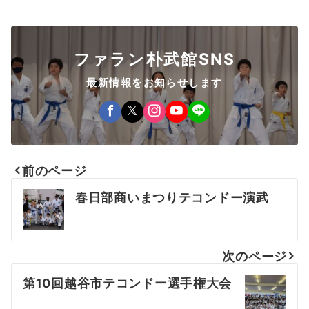
ファラン朴武館SNS
最新情報をお知らせします
前のページ
投
春日部商いまつりテコンドー演武
稿
ナ
次のページ
ビ
第10回越谷市テコンドー選手権大会
ゲ