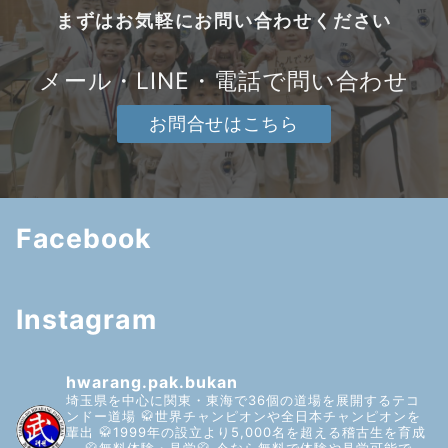
まずはお気軽にお問い合わせください
メール・LINE・電話で問い合わせ
お問合せはこちら
Facebook
Instagram
hwarang.pak.bukan
埼玉県を中心に関東・東海で36個の道場を展開するテコ
ンドー道場
🥋世界チャンピオンや全日本チャンピオンを
輩出
🥋1999年の設立より5,000名を超える稽古生を育成