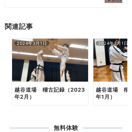
ー
シ
ョ
関連記事
ン
2024年3月1日
2024年2月1日
越谷道場 稽古記録（2023
越谷道場 稽古
年2月）
年1月）
無料体験