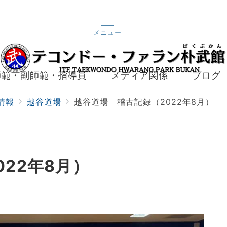
メニュー
師範・副師範・指導員
メディア関係
ブログ
情報
越谷道場
越谷道場 稽古記録（2022年8月）
22年8月）