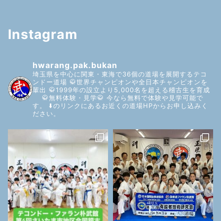
Instagram
hwarang.pak.bukan
埼玉県を中心に関東・東海で36個の道場を展開するテコ
ンドー道場
🥋世界チャンピオンや全日本チャンピオンを
輩出
🥋1999年の設立より5,000名を超える稽古生を育成
🥋無料体験・見学🥋
今なら無料で体験や見学可能で
す。
⬇️のリンクにあるお近くの道場HPからお申し込みく
ださい。