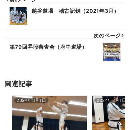
投
越谷道場 稽古記録（2021年3月）
稿
ナ
次のページ
ビ
第79回昇段審査会（府中道場）
ゲ
ー
シ
ョ
関連記事
ン
2024年3月1日
2024年2月1日