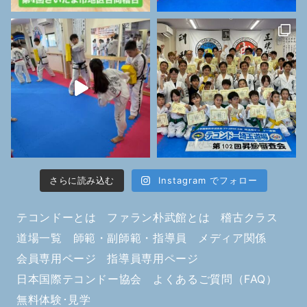
さらに読み込む
Instagram でフォロー
テコンドーとは
ファラン朴武館とは
稽古クラス
道場一覧
師範・副師範・指導員
メディア関係
会員専用ページ
指導員専用ページ
日本国際テコンドー協会
よくあるご質問（FAQ）
無料体験･見学