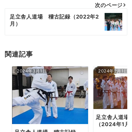
次のページ
ビ
足立舎人道場 稽古記録（2022年2
ゲ
月）
ー
シ
ョ
関連記事
ン
2024年3月1日
2024年2月1日
足立舎人道場
（2024年1月