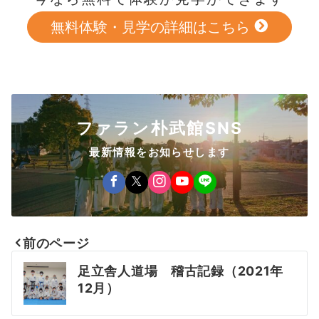
無料体験・見学の詳細はこちら
ファラン朴武館SNS
最新情報をお知らせします
前のページ
投
足立舎人道場 稽古記録（2021年
稿
12月）
ナ