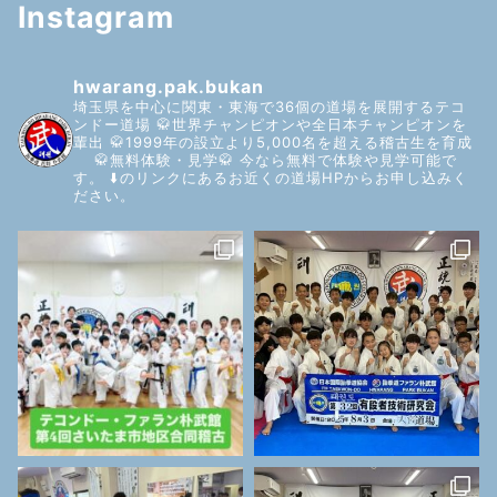
Instagram
hwarang.pak.bukan
埼玉県を中心に関東・東海で36個の道場を展開するテコ
ンドー道場
🥋世界チャンピオンや全日本チャンピオンを
輩出
🥋1999年の設立より5,000名を超える稽古生を育成
🥋無料体験・見学🥋
今なら無料で体験や見学可能で
す。
⬇️のリンクにあるお近くの道場HPからお申し込みく
ださい。