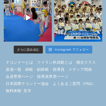
さらに読み込む
Instagram でフォロー
テコンドーとは
ファラン朴武館とは
稽古クラス
道場一覧
師範・副師範・指導員
メディア関係
会員専用ページ
指導員専用ページ
日本国際テコンドー協会
よくあるご質問（FAQ）
無料体験･見学