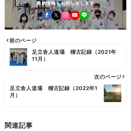
最新情報をお知らせします
前のページ
投
足立舎人道場 稽古記録（2021年
稿
11月）
ナ
次のページ
ビ
足立舎人道場 稽古記録（2022年1
ゲ
月）
ー
シ
ョ
関連記事