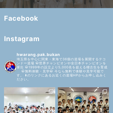
Facebook
Instagram
hwarang.pak.bukan
埼玉県を中心に関東・東海で36個の道場を展開するテコ
ンドー道場
🥋世界チャンピオンや全日本チャンピオンを
輩出
🥋1999年の設立より5,000名を超える稽古生を育成
🥋無料体験・見学🥋
今なら無料で体験や見学可能で
す。
⬇️のリンクにあるお近くの道場HPからお申し込みく
ださい。