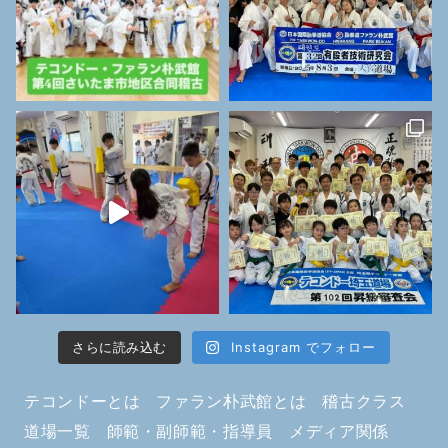
さらに読み込む
Instagram でフォロー
テコンドーとは
ファラン朴武館とは
稽古クラス
道場一覧
師範・副師範・指導員
メディア関係