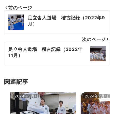
前のページ
投
足立舎人道場 稽古記録（2022年9
稿
月）
ナ
次のページ
ビ
足立舎人道場 稽古記録（2022年
ゲ
11月）
ー
シ
ョ
関連記事
ン
2024年3月1日
2024年2月1日