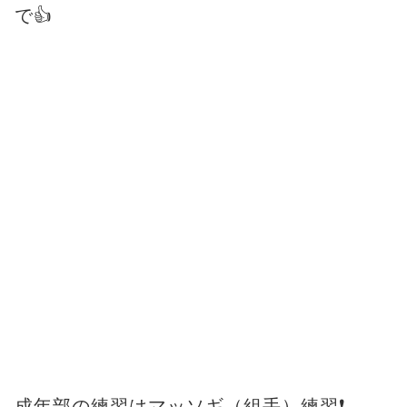
で👍
成年部の練習はマッソギ（組手）練習❗