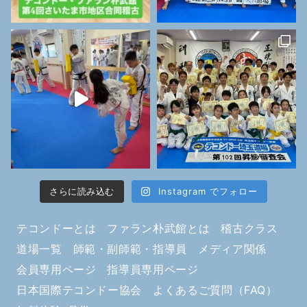
さらに読み込む
Instagram でフォロー
テコンドーとは
ファラン朴武館とは
稽古クラス
道場一覧
師範・副師範・指導員
メディア関係
会員専用ページ
指導員専用ページ
日本国際テコンドー協会
よくあるご質問（FAQ）