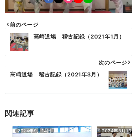
前のページ
投
高崎道場 稽古記録（2021年1月）
稿
ナ
次のページ
ビ
高崎道場 稽古記録（2021年3月）
ゲ
ー
シ
ョ
関連記事
ン
2024年9月14日
2024年8月10日