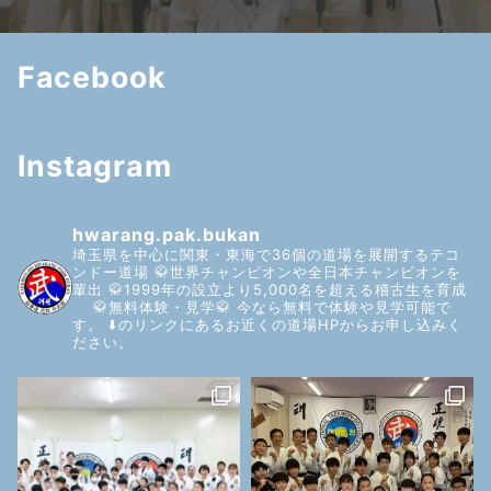
Facebook
Instagram
hwarang.pak.bukan
埼玉県を中心に関東・東海で36個の道場を展開するテコ
ンドー道場
🥋世界チャンピオンや全日本チャンピオンを
輩出
🥋1999年の設立より5,000名を超える稽古生を育成
🥋無料体験・見学🥋
今なら無料で体験や見学可能で
す。
⬇️のリンクにあるお近くの道場HPからお申し込みく
ださい。