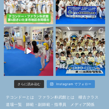
さらに読み込む
Instagram でフォロー
テコンドーとは
ファラン朴武館とは
稽古クラス
道場一覧
師範・副師範・指導員
メディア関係