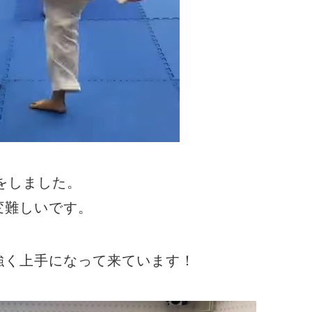
をしました。
変難しいです。
強く上手になって来ています！