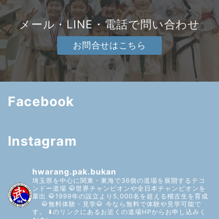
メール・LINE・電話で問い合わせ
お問合せはこちら
Facebook
Instagram
hwarang.pak.bukan
埼玉県を中心に関東・東海で36個の道場を展開するテコ
ンドー道場
🥋世界チャンピオンや全日本チャンピオンを
輩出
🥋1999年の設立より5,000名を超える稽古生を育成
🥋無料体験・見学🥋
今なら無料で体験や見学可能で
す。
⬇️のリンクにあるお近くの道場HPからお申し込みく