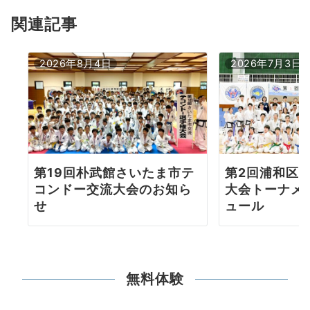
ョ
関連記事
ン
2026年8月4日
2026年7月3日
第19回朴武館さいたま市テ
第2回浦和区
コンドー交流大会のお知ら
大会トーナメ
せ
ュール
無料体験