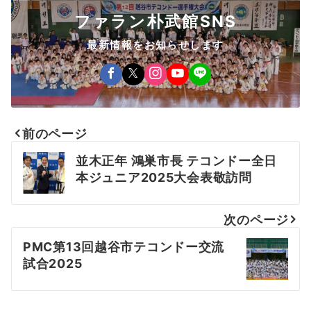
ファラン朴武館SNS
最新情報をお知らせします
前のページ
投
並木正年 鴻巣市長 テコンドー全日
稿
本ジュニア2025大会表敬訪問
ナ
次のページ
ビ
PMC第13回越谷市テコンドー交流
ゲ
試合2025
ー
シ