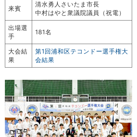
清水勇人さいたま市長
来賓
中村はやと衆議院議員（祝電）
出場選
181名
手
大会結
第1回浦和区テコンドー選手権大
果
会結果