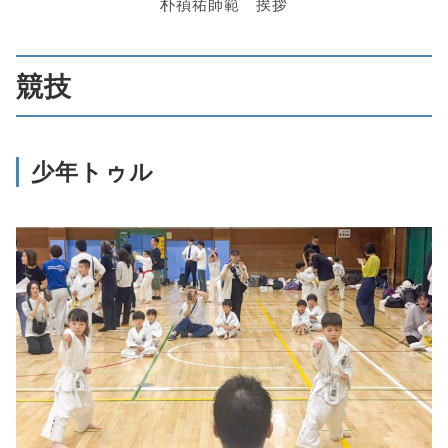
朴禎祐師範 挨拶
競技
少年トゥル