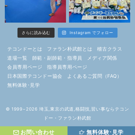
さらに読み込む
Instagram でフォロー
テコンドーとは
ファラン朴武館とは
稽古クラス
道場一覧
師範・副師範・指導員
メディア関係
会員専用ページ
指導員専用ページ
日本国際テコンドー協会
よくあるご質問（FAQ）
無料体験･見学
© 1999−2026
埼玉,東京の武道,格闘技,習い事ならテコン
ドー・ファラン朴武館
お問い合わせ
無料体験･見学