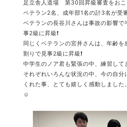
足立舎人道場 第30回昇級審査をお
ベテラン2名、成年部1名の計3名が受
ベテランの長谷川さんは事故の影響で
事2級に昇級❗
同じくベテランの宮井さんは、年齢を
割りで見事2級に昇級❗
中学生のノア君も緊張の中、練習してき
それぞれいろんな状況の中、今の自分
くれた事、とても嬉しく感動しました
☺️