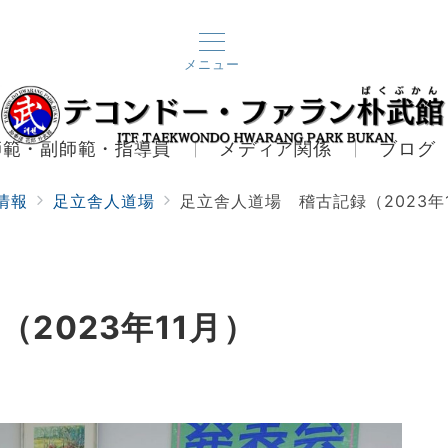
メニュー
師範・副師範・指導員
メディア関係
ブログ
情報
足立舎人道場
足立舎人道場 稽古記録（2023年
2023年11月）