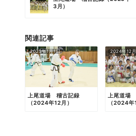
3月）
稿
ナ
ビ
関連記事
ゲ
2025年1月1日
2024年12
ー
シ
ョ
上尾道場 稽古記録
上尾道場
ン
（2024年12月）
（2024年