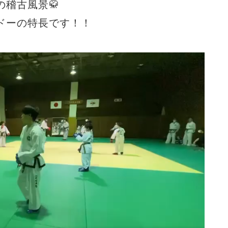
稽古風景🥋
゙ーの特長です！！