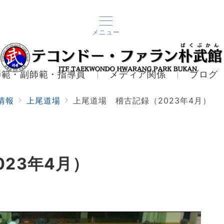
メニュー
師範・副師範・指導員
メディア関係
ブログ
情報
上尾道場
上尾道場 稽古記録（2023年4月）
23年4月）