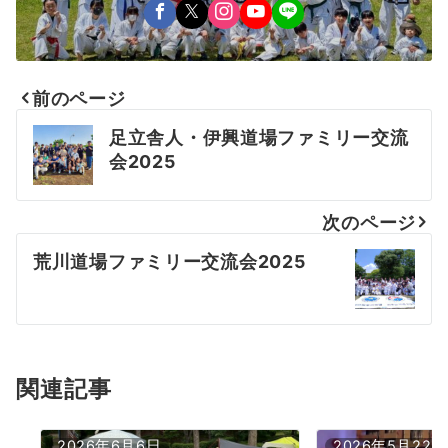
前のページ
投
足立舎人・伊興道場ファミリー交流
稿
会2025
ナ
次のページ
ビ
荒川道場ファミリー交流会2025
ゲ
ー
シ
ョ
関連記事
ン
2026年6月6日
2026年5月22日