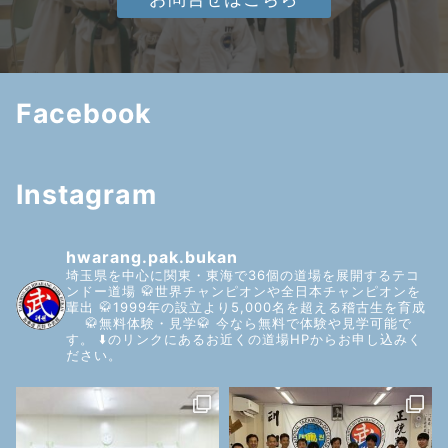
Facebook
Instagram
hwarang.pak.bukan
埼玉県を中心に関東・東海で36個の道場を展開するテコ
ンドー道場
🥋世界チャンピオンや全日本チャンピオンを
輩出
🥋1999年の設立より5,000名を超える稽古生を育成
🥋無料体験・見学🥋
今なら無料で体験や見学可能で
す。
⬇️のリンクにあるお近くの道場HPからお申し込みく
ださい。