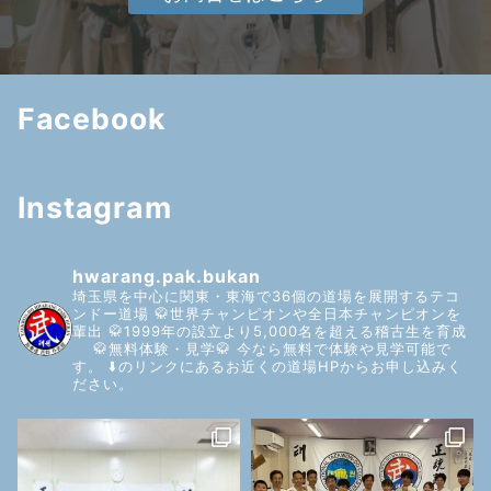
Facebook
Instagram
hwarang.pak.bukan
埼玉県を中心に関東・東海で36個の道場を展開するテコ
ンドー道場
🥋世界チャンピオンや全日本チャンピオンを
輩出
🥋1999年の設立より5,000名を超える稽古生を育成
🥋無料体験・見学🥋
今なら無料で体験や見学可能で
す。
⬇️のリンクにあるお近くの道場HPからお申し込みく
ださい。