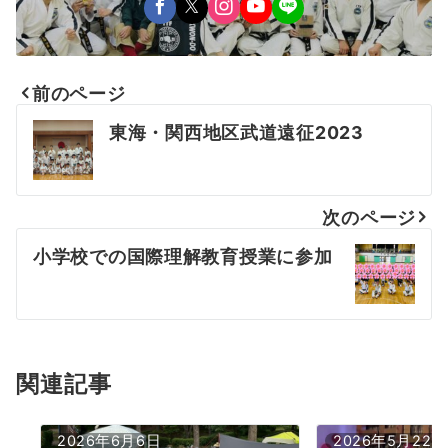
前のページ
投
東海・関西地区武道遠征2023
稿
ナ
次のページ
ビ
小学校での国際理解教育授業に参加
ゲ
ー
シ
ョ
関連記事
ン
2026年6月6日
2026年5月22日