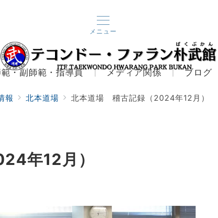
メニュー
師範・副師範・指導員
メディア関係
ブログ
情報
北本道場
北本道場 稽古記録（2024年12月）
24年12月）