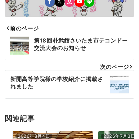
前のページ
投
第18回朴武館さいたま市テコンドー
稿
交流大会のお知らせ
ナ
次のページ
ビ
新開高等学院様の学校紹介に掲載さ
ゲ
れました
ー
シ
ョ
関連記事
ン
2026年8月4日
2026年7月3日