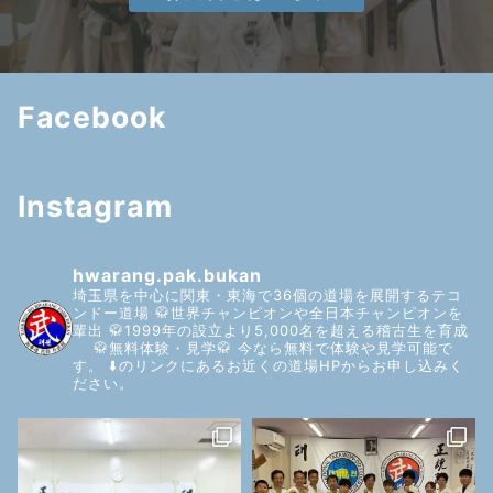
Facebook
Instagram
hwarang.pak.bukan
埼玉県を中心に関東・東海で36個の道場を展開するテコ
ンドー道場
🥋世界チャンピオンや全日本チャンピオンを
輩出
🥋1999年の設立より5,000名を超える稽古生を育成
🥋無料体験・見学🥋
今なら無料で体験や見学可能で
す。
⬇️のリンクにあるお近くの道場HPからお申し込みく
ださい。