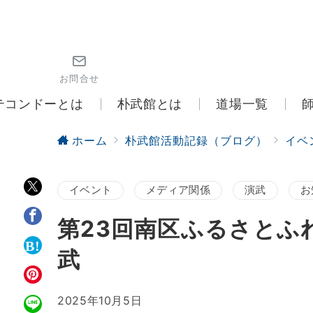
お問合せ
テコンドーとは
朴武館とは
道場一覧
ホーム
朴武館活動記録（ブログ）
イベ
イベント
メディア関係
演武
お
第23回南区ふるさとふ
武
2025年10月5日