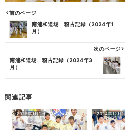
前のページ
投
南浦和道場 稽古記録（2024年1
稿
月）
ナ
次のページ
ビ
南浦和道場 稽古記録（2024年3
ゲ
月）
ー
シ
ョ
関連記事
ン
2025年1月1日
2024年12月1日