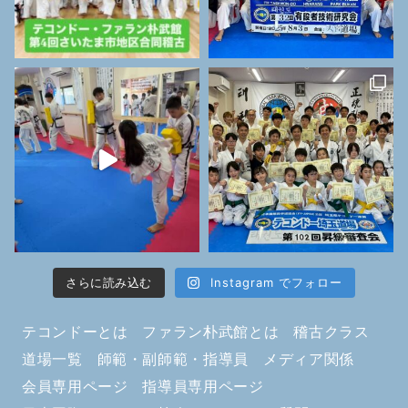
さらに読み込む
Instagram でフォロー
テコンドーとは
ファラン朴武館とは
稽古クラス
道場一覧
師範・副師範・指導員
メディア関係
会員専用ページ
指導員専用ページ