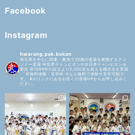
Facebook
Instagram
hwarang.pak.bukan
埼玉県を中心に関東・東海で36個の道場を展開するテコ
ンドー道場
🥋世界チャンピオンや全日本チャンピオンを
輩出
🥋1999年の設立より5,000名を超える稽古生を育成
🥋無料体験・見学🥋
今なら無料で体験や見学可能で
す。
⬇️のリンクにあるお近くの道場HPからお申し込みく
ださい。