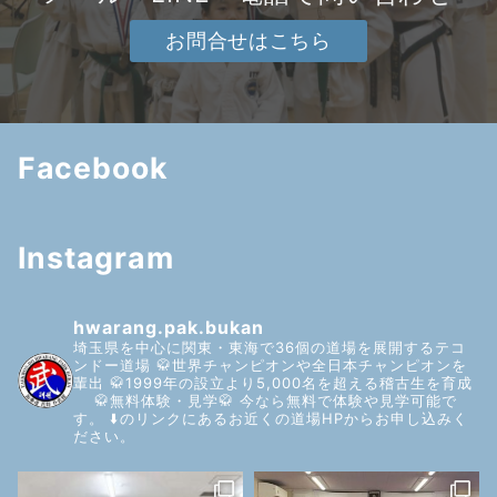
お問合せはこちら
Facebook
Instagram
hwarang.pak.bukan
埼玉県を中心に関東・東海で36個の道場を展開するテコ
ンドー道場
🥋世界チャンピオンや全日本チャンピオンを
輩出
🥋1999年の設立より5,000名を超える稽古生を育成
🥋無料体験・見学🥋
今なら無料で体験や見学可能で
す。
⬇️のリンクにあるお近くの道場HPからお申し込みく
ださい。