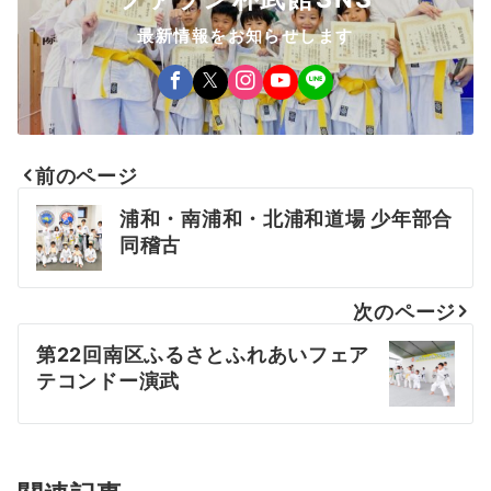
最新情報をお知らせします
前のページ
投
浦和・南浦和・北浦和道場 少年部合
稿
同稽古
ナ
次のページ
ビ
第22回南区ふるさとふれあいフェア
ゲ
テコンドー演武
ー
シ
ョ