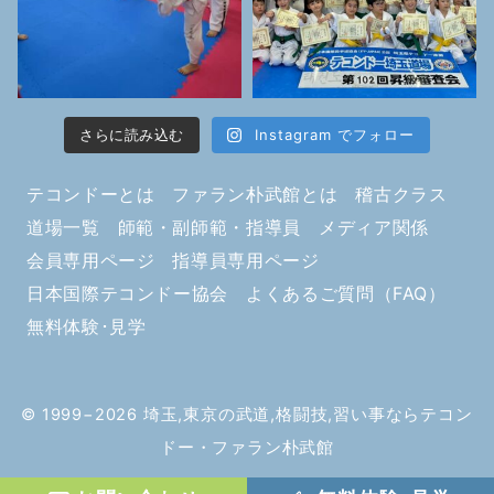
さらに読み込む
Instagram でフォロー
テコンドーとは
ファラン朴武館とは
稽古クラス
道場一覧
師範・副師範・指導員
メディア関係
会員専用ページ
指導員専用ページ
日本国際テコンドー協会
よくあるご質問（FAQ）
無料体験･見学
© 1999−2026
埼玉,東京の武道,格闘技,習い事ならテコン
ドー・ファラン朴武館