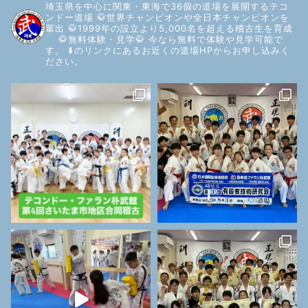
埼玉県を中心に関東・東海で36個の道場を展開するテコ
ンドー道場
🥋世界チャンピオンや全日本チャンピオンを
輩出
🥋1999年の設立より5,000名を超える稽古生を育成
🥋無料体験・見学🥋
今なら無料で体験や見学可能で
す。
⬇️のリンクにあるお近くの道場HPからお申し込みく
ださい。