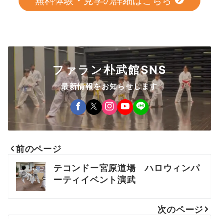
無料体験・見学の詳細はこちら
ファラン朴武館SNS
最新情報をお知らせします
前のページ
投
テコンドー宮原道場 ハロウィンパ
稿
ーティイベント演武
ナ
次のページ
ビ