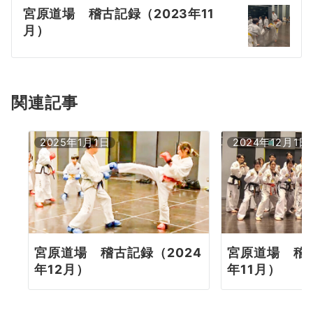
宮原道場 稽古記録（2023年11
ゲ
月）
ー
シ
ョ
関連記事
ン
2025年1月1日
2024年12月1日
宮原道場 稽古
宮原道場 稽古記録（2024
年11月）
年12月）