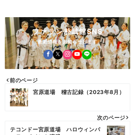
ファラン朴武館SNS
最新情報をお知らせします
前のページ
投
宮原道場 稽古記録（2023年8月）
稿
ナ
次のページ
ビ
テコンドー宮原道場 ハロウィンパ
ゲ