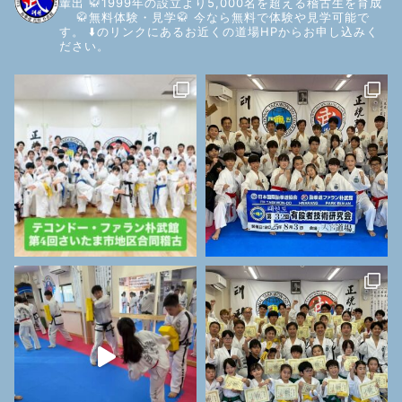
輩出
🥋1999年の設立より5,000名を超える稽古生を育成
🥋無料体験・見学🥋
今なら無料で体験や見学可能で
す。
⬇️のリンクにあるお近くの道場HPからお申し込みく
ださい。