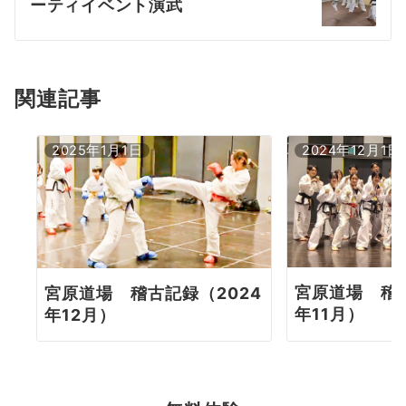
ーティイベント演武
ー
シ
ョ
関連記事
ン
2025年1月1日
2024年12月1日
宮原道場 稽古
宮原道場 稽古記録（2024
年11月）
年12月）