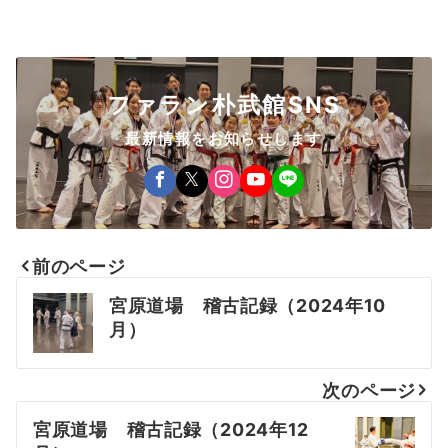
ファラン朴武館SNS
最新情報をお知らせします
前のページ
投
宮原道場 稽古記録（2024年10
稿
月）
ナ
次のページ
ビ
宮原道場 稽古記録（2024年12
ゲ