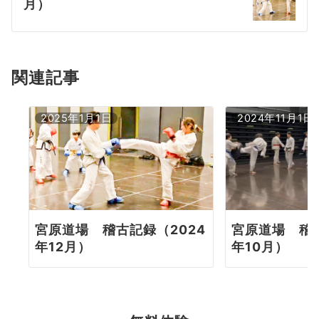
月）
ー
シ
ョ
関連記事
ン
2025年1月1日
2024年11月1日
宮原道場 稽古
宮原道場 稽古記録（2024
年10月）
年12月）