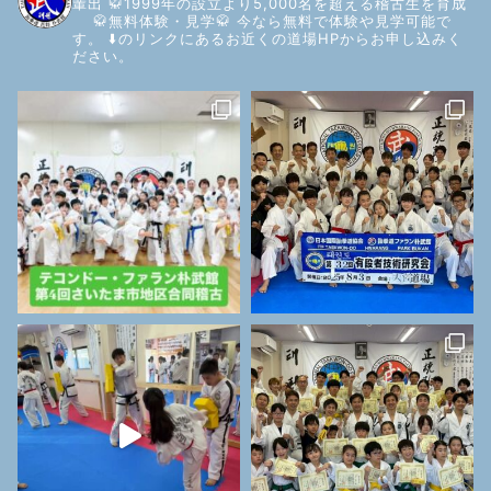
輩出
🥋1999年の設立より5,000名を超える稽古生を育成
🥋無料体験・見学🥋
今なら無料で体験や見学可能で
す。
⬇️のリンクにあるお近くの道場HPからお申し込みく
ださい。