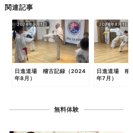
ョ
関連記事
ン
2024年9月1日
2024年8月1日
日進道場 稽古記録（2024
日進道場 稽古
年8月）
年7月）
無料体験