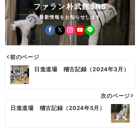
ファラン朴武館SNS
最新情報をお知らせします
前のページ
投
日進道場 稽古記録（2024年3月）
稿
ナ
次のページ
ビ
日進道場 稽古記録（2024年5月）
ゲ
ー
シ