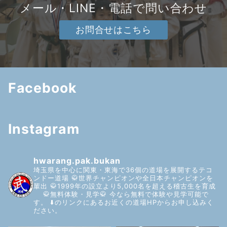
メール・LINE・電話で問い合わせ
お問合せはこちら
Facebook
Instagram
hwarang.pak.bukan
埼玉県を中心に関東・東海で36個の道場を展開するテコ
ンドー道場
🥋世界チャンピオンや全日本チャンピオンを
輩出
🥋1999年の設立より5,000名を超える稽古生を育成
🥋無料体験・見学🥋
今なら無料で体験や見学可能で
す。
⬇️のリンクにあるお近くの道場HPからお申し込みく
ださい。