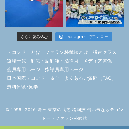
さらに読み込む
Instagram でフォロー
テコンドーとは
ファラン朴武館とは
稽古クラス
道場一覧
師範・副師範・指導員
メディア関係
会員専用ページ
指導員専用ページ
日本国際テコンドー協会
よくあるご質問（FAQ）
無料体験･見学
© 1999−2026
埼玉,東京の武道,格闘技,習い事ならテコン
ドー・ファラン朴武館