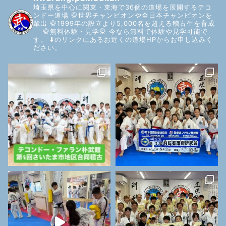
埼玉県を中心に関東・東海で36個の道場を展開するテコ
ンドー道場
🥋世界チャンピオンや全日本チャンピオンを
輩出
🥋1999年の設立より5,000名を超える稽古生を育成
🥋無料体験・見学🥋
今なら無料で体験や見学可能で
す。
⬇️のリンクにあるお近くの道場HPからお申し込みく
ださい。