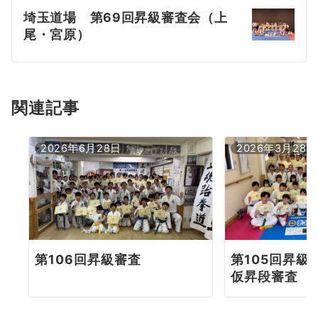
埼玉道場 第69回昇級審査会（上
ゲ
尾・宮原）
ー
シ
ョ
関連記事
ン
2026年6月28日
2026年3月28日
第106回昇級審査
第105回昇級
仮昇段審査