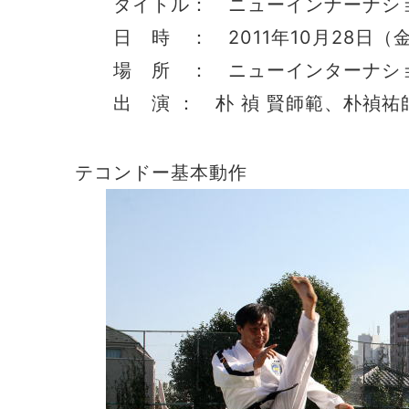
タイトル： ニューインナーナショ
日 時 ： 2011年10月28日（金）
場 所 ： ニューインターナショ
出 演 ： 朴 禎 賢師範、朴禎祐
テコンドー基本動作