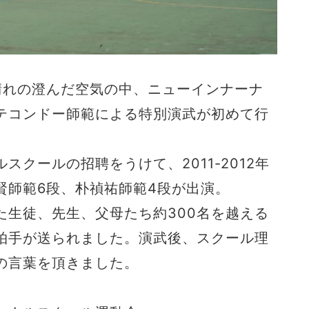
秋晴れの澄んだ空気の中、ニューインナーナ
テコンドー師範による特別演武が初めて行
クールの招聘をうけて、2011-2012年
賢師範6段、朴禎祐師範4段が出演。
生徒、先生、父母たち約300名を越える
拍手が送られました。演武後、スクール理
の言葉を頂きました。