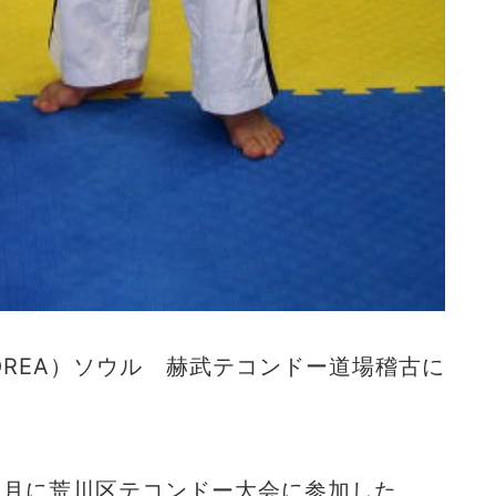
-KOREA）ソウル 赫武テコンドー道場稽古に
12月に荒川区テコンドー大会に参加した、