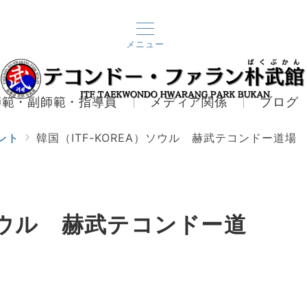
メニュー
師範・副師範・指導員
メディア関係
ブログ
ント
韓国（ITF-KOREA）ソウル 赫武テコンドー道場
）ソウル 赫武テコンドー道