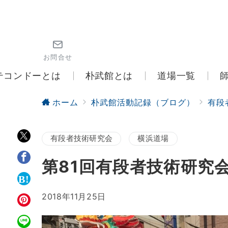
お問合せ
テコンドーとは
朴武館とは
道場一覧
ホーム
朴武館活動記録（ブログ）
有段
有段者技術研究会
横浜道場
第81回有段者技術研究
2018年11月25日