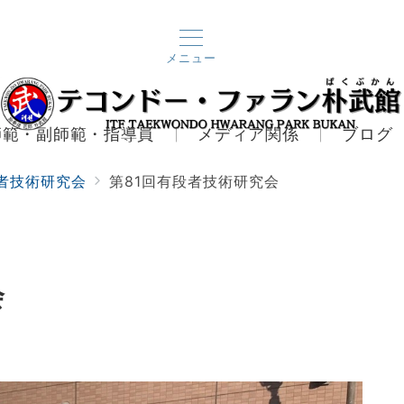
メニュー
師範・副師範・指導員
メディア関係
ブログ
者技術研究会
第81回有段者技術研究会
会