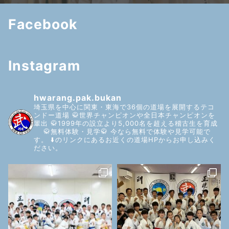
Facebook
Instagram
hwarang.pak.bukan
埼玉県を中心に関東・東海で36個の道場を展開するテコ
ンドー道場
🥋世界チャンピオンや全日本チャンピオンを
輩出
🥋1999年の設立より5,000名を超える稽古生を育成
🥋無料体験・見学🥋
今なら無料で体験や見学可能で
す。
⬇️のリンクにあるお近くの道場HPからお申し込みく
ださい。