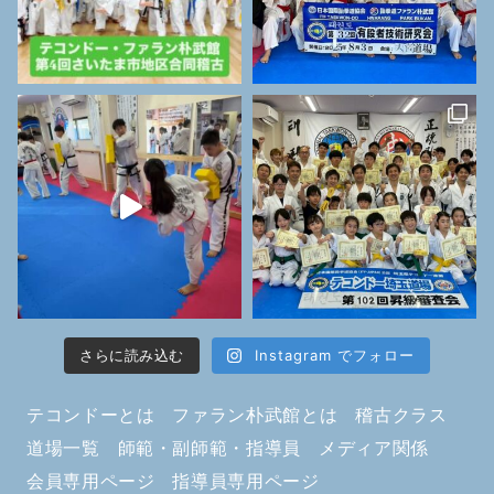
さらに読み込む
Instagram でフォロー
テコンドーとは
ファラン朴武館とは
稽古クラス
道場一覧
師範・副師範・指導員
メディア関係
会員専用ページ
指導員専用ページ