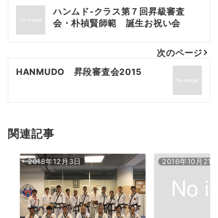
投
ハンムド-クラス第７回昇級審査
稿
会・朴禎賢師範 誕生お祝い会
ナ
次のページ
ビ
HANMUDO 昇段審査会2015
ゲ
ー
シ
ョ
関連記事
ン
2018年12月3日
2016年10月21