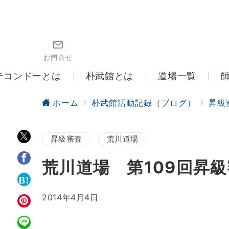
お問合せ
テコンドーとは
朴武館とは
道場一覧
ホーム
朴武館活動記録（ブログ）
昇級
昇級審査
荒川道場
荒川道場 第109回昇
2014年4月4日