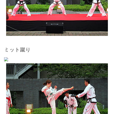
ミット蹴り