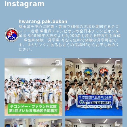
Instagram
hwarang.pak.bukan
埼玉県を中心に関東・東海で36個の道場を展開するテコ
ンドー道場
🥋世界チャンピオンや全日本チャンピオンを
輩出
🥋1999年の設立より5,000名を超える稽古生を育成
🥋無料体験・見学🥋
今なら無料で体験や見学可能で
す。
⬇️のリンクにあるお近くの道場HPからお申し込みく
ださい。