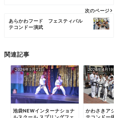
ナ
次のページ
ビ
あらかわフード フェスティバル
ゲ
テコンドー演武
ー
シ
ョ
関連記事
ン
2026年5月22日
2026年4月19日
池袋NEWインターナショナ
かわさきアジ
ルスクール スプリングフェ
テコンドー体