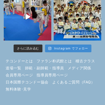
さらに読み込む
Instagram でフォロー
テコンドーとは
ファラン朴武館とは
稽古クラス
道場一覧
師範・副師範・指導員
メディア関係
会員専用ページ
指導員専用ページ
日本国際テコンドー協会
よくあるご質問（FAQ）
無料体験･見学