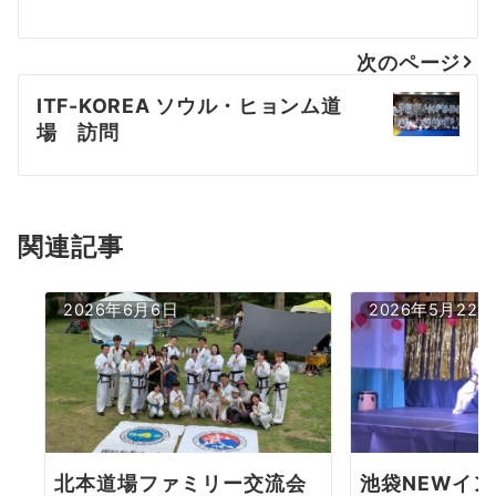
ナ
次のページ
ビ
ITF-KOREA ソウル・ヒョンム道
ゲ
場 訪問
ー
シ
ョ
関連記事
ン
2026年6月6日
2026年5月22日
北本道場ファミリー交流会
池袋NEWイ