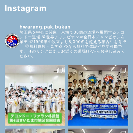
Instagram
hwarang.pak.bukan
埼玉県を中心に関東・東海で36個の道場を展開するテコ
ンドー道場
🥋世界チャンピオンや全日本チャンピオンを
輩出
🥋1999年の設立より5,000名を超える稽古生を育成
🥋無料体験・見学🥋
今なら無料で体験や見学可能で
す。
⬇️のリンクにあるお近くの道場HPからお申し込みく
ださい。