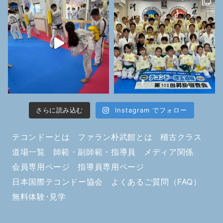
さらに読み込む
Instagram でフォロー
テコンドーとは
ファラン朴武館とは
稽古クラス
道場一覧
師範・副師範・指導員
メディア関係
会員専用ページ
指導員専用ページ
日本国際テコンドー協会
よくあるご質問（FAQ）
無料体験･見学