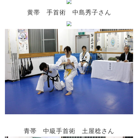
黄帯 手首術 中島秀子さん
青帯 中級手首術 土屋稔さん