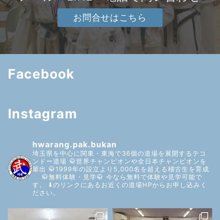
お問合せはこちら
Facebook
Instagram
hwarang.pak.bukan
埼玉県を中心に関東・東海で36個の道場を展開するテコ
ンドー道場
🥋世界チャンピオンや全日本チャンピオンを
輩出
🥋1999年の設立より5,000名を超える稽古生を育成
🥋無料体験・見学🥋
今なら無料で体験や見学可能で
す。
⬇️のリンクにあるお近くの道場HPからお申し込みく
ださい。