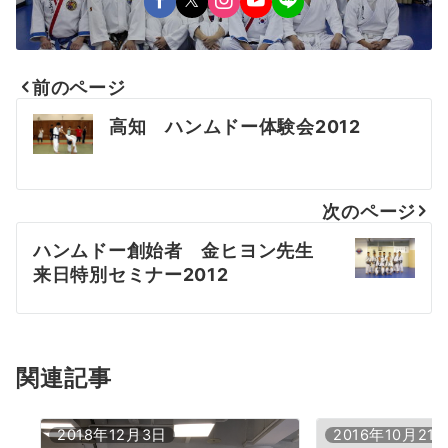
前のページ
投
高知 ハンムドー体験会2012
稿
ナ
次のページ
ビ
ハンムドー創始者 金ヒヨン先生
ゲ
来日特別セミナー2012
ー
シ
ョ
関連記事
ン
2018年12月3日
2016年10月21