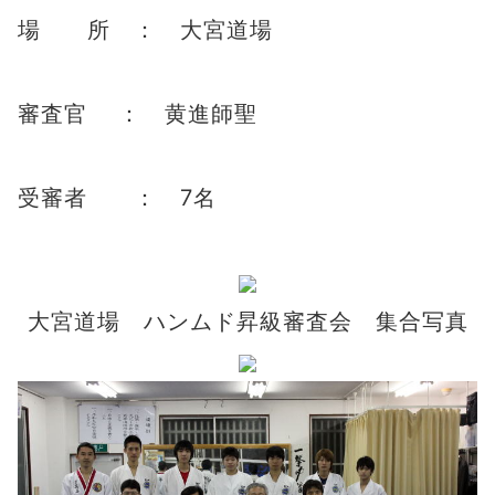
場 所 ： 大宮道場
審査官 ： 黄進師聖
受審者 ： 7名
大宮道場 ハンムド昇級審査会 集合写真