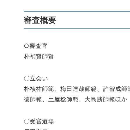
審査概要
○審査官
朴禎賢師賢
〇立会い
朴禎祐師範、梅田達哉師範、許智成師
徳師範、土屋稔師範、大島勝師範ほか
〇受審道場