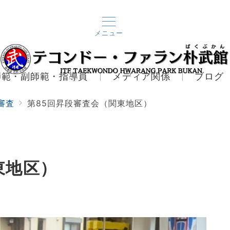
メニュー
師範・副師範・指導員
メディア関係
ブログ
審査
第85回昇段審査会（関東地区）
東地区）