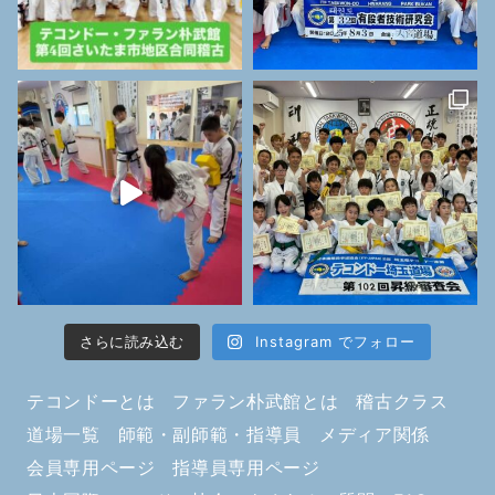
さらに読み込む
Instagram でフォロー
テコンドーとは
ファラン朴武館とは
稽古クラス
道場一覧
師範・副師範・指導員
メディア関係
会員専用ページ
指導員専用ページ