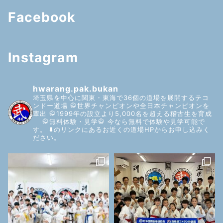
Facebook
Instagram
hwarang.pak.bukan
埼玉県を中心に関東・東海で36個の道場を展開するテコ
ンドー道場
🥋世界チャンピオンや全日本チャンピオンを
輩出
🥋1999年の設立より5,000名を超える稽古生を育成
🥋無料体験・見学🥋
今なら無料で体験や見学可能で
す。
⬇️のリンクにあるお近くの道場HPからお申し込みく
ださい。