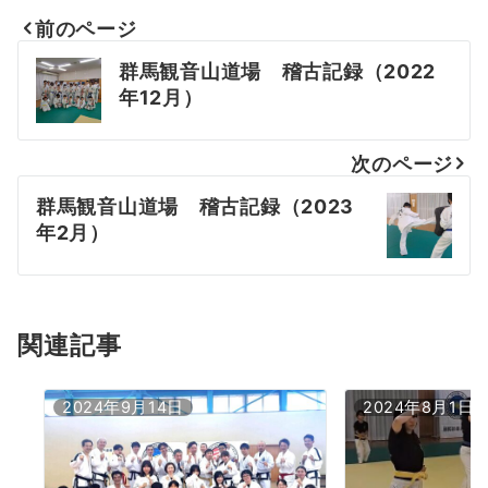
前のページ
投
群馬観音山道場 稽古記録（2022
稿
年12月）
ナ
次のページ
ビ
群馬観音山道場 稽古記録（2023
ゲ
年2月）
ー
シ
ョ
関連記事
ン
2024年9月14日
2024年8月1日