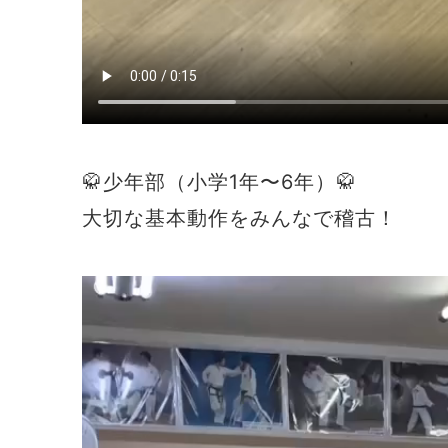
🥋少年部（小学1年〜6年）🥋
大切な基本動作をみんなで稽古！