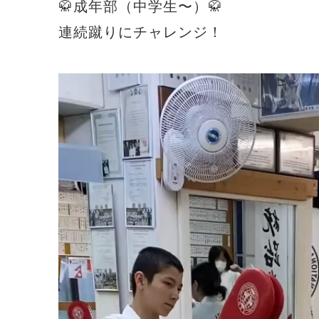
🥋成年部（中学生〜）🥋
連続蹴りにチャレンジ！